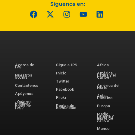
Síguenos en:
Acerca de
Sigue a IPS
África
IPS
Inicio
América
Nuestros
Latina y el
socios
Caribe
Twitter
Contáctenos
América del
Norte
Facebook
Apóyenos
Asia-
Flickr
Pacífico
¿Quieres
publicar
Reglas de
notas de
Europa
comunidad
IPS?
Medio
Oriente y
Norte de
África
Mundo