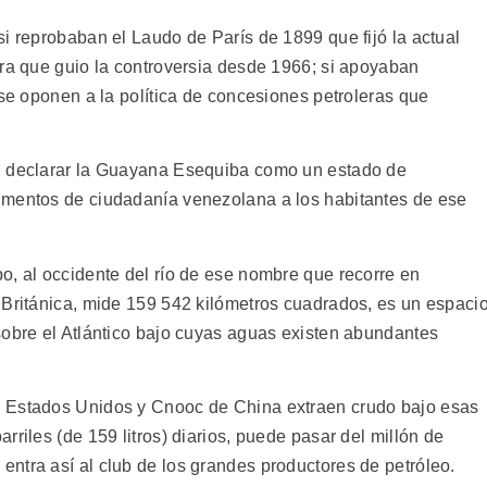
i reprobaban el Laudo de París de 1899 que fijó la actual
bra que guio la controversia desde 1966; si apoyaban
 se oponen a la política de concesiones petroleras que
n declarar la Guayana Esequiba como un estado de
umentos de ciudadanía venezolana a los habitantes de ese
o, al occidente del río de ese nombre que recorre en
 Británica, mide 159 542 kilómetros cuadrados, es un espaci
sobre el Atlántico bajo cuyas aguas existen abundantes
e Estados Unidos y Cnooc de China extraen crudo bajo esas
rriles (de 159 litros) diarios, puede pasar del millón de
ntra así al club de los grandes productores de petróleo.