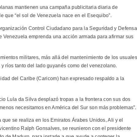
olanas mantienen una campaña publicitaria diaria de
n de que “el sol de Venezuela nace en el Esequibo”.
organización Control Ciudadano para la Seguridad y Defensa
que Venezuela emprenda una acción armada para afirmar sus
mientos militares, más allá del mantenimiento de los usuale
s y ríos tanto del lado guyanés como del venezolano.
dad del Caribe (Caricom) han expresado respaldo a la
ácio Lula da Silva desplazó tropas a la frontera con sus dos
 menos necesitamos en América del Sur son más problemas”.
 que se realiza en los Emiratos Árabes Unidos, Ali y el
nvicentino Ralph Gonsalves, se reunieron con el presidente
o de Maduro, para instarle a que ayude a contener la