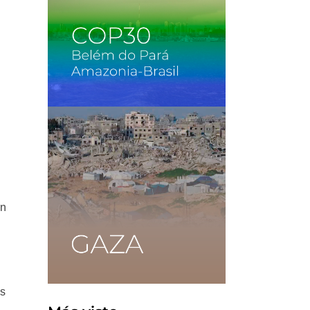
l
en
os