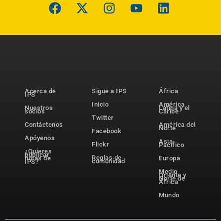
Acerca de
Sigue a IPS
África
IPS
Inicio
América
Nuestros
Latina y el
socios
Caribe
Twitter
Contáctenos
América del
Norte
Facebook
Apóyenos
Asia-
Flickr
Pacífico
¿Quieres
publicar
Reglas de
notas de
Europa
comunidad
IPS?
Medio
Oriente y
Norte de
África
Mundo