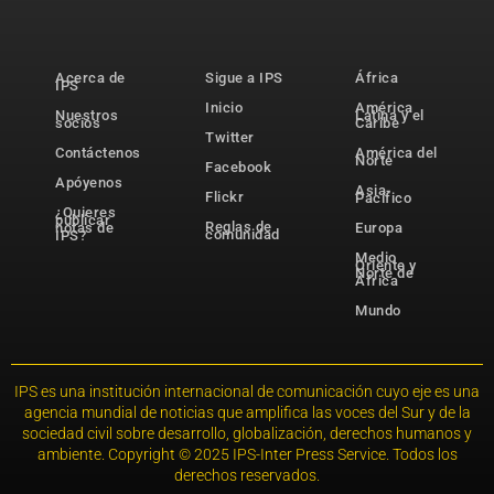
Acerca de
Sigue a IPS
África
IPS
Inicio
América
Nuestros
Latina y el
socios
Caribe
Twitter
Contáctenos
América del
Norte
Facebook
Apóyenos
Asia-
Flickr
Pacífico
¿Quieres
publicar
Reglas de
notas de
Europa
comunidad
IPS?
Medio
Oriente y
Norte de
África
Mundo
IPS es una institución internacional de comunicación cuyo eje es una
agencia mundial de noticias que amplifica las voces del Sur y de la
sociedad civil sobre desarrollo, globalización, derechos humanos y
ambiente. Copyright © 2025 IPS-Inter Press Service. Todos los
derechos reservados.