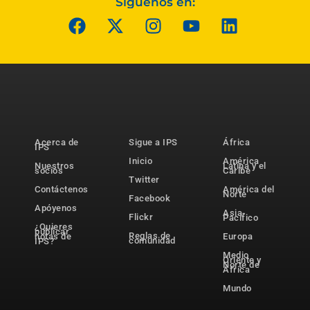
Síguenos en:
Acerca de
Sigue a IPS
África
IPS
Inicio
América
Nuestros
Latina y el
socios
Caribe
Twitter
Contáctenos
América del
Norte
Facebook
Apóyenos
Asia-
Flickr
Pacífico
¿Quieres
publicar
Reglas de
notas de
Europa
comunidad
IPS?
Medio
Oriente y
Norte de
África
Mundo