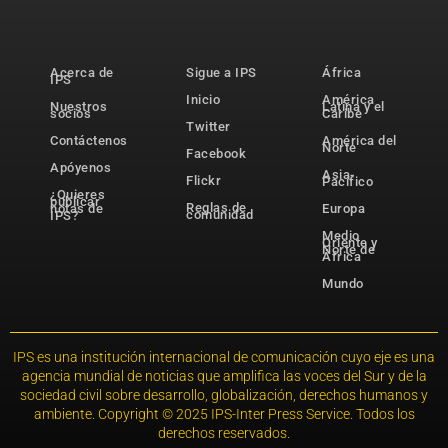
Acerca de
Sigue a IPS
África
IPS
Inicio
América
Nuestros
Latina y el
socios
Caribe
Twitter
Contáctenos
América del
Norte
Facebook
Apóyenos
Asia-
Flickr
Pacífico
¿Quieres
publicar
Reglas de
notas de
Europa
comunidad
IPS?
Medio
Oriente y
Norte de
África
Mundo
IPS es una institución internacional de comunicación cuyo eje es una
agencia mundial de noticias que amplifica las voces del Sur y de la
sociedad civil sobre desarrollo, globalización, derechos humanos y
ambiente. Copyright © 2025 IPS-Inter Press Service. Todos los
derechos reservados.