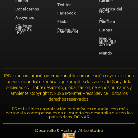
socios
Caribe
Twitter
Contáctenos
América del
Norte
Facebook
Apóyenos
Asia-
Flickr
Pacífico
¿Quieres
publicar
Reglas de
notas de
Europa
comunidad
IPS?
Medio
Oriente y
Norte de
África
Mundo
IPS es una institución internacional de comunicación cuyo eje es una
agencia mundial de noticias que amplifica las voces del Sur y de la
sociedad civil sobre desarrollo, globalización, derechos humanos y
ambiente. Copyright © 2025 IPS-Inter Press Service. Todos los
derechos reservados.
IPS es la única organización periodística mundial con más
personal y corresponsales en el mundo en desarrollo que en los
países ricos. DONAR
Desarrollo & Hosting: Atiko.Studio