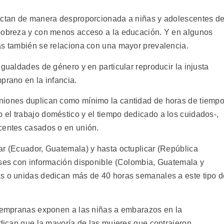
fectan de manera desproporcionada a niñas y adolescentes d
 pobreza y con menos acceso a la educación. Y en algunos
as también se relaciona con una mayor prevalencia.
igualdades de género y en particular reproducir la injusta
prano en la infancia.
niones duplican como mínimo la cantidad de horas de tiemp
el trabajo doméstico y el tiempo dedicado a los cuidados-,
centes casados o en unión.
ar (Ecuador, Guatemala) y hasta octuplicar (República
íses con información disponible (Colombia, Guatemala y
as o unidas dedican más de 40 horas semanales a este tipo 
 tempranas exponen a las niñas a embarazos en la
ndican que la mayoría de las mujeres que contrajeron