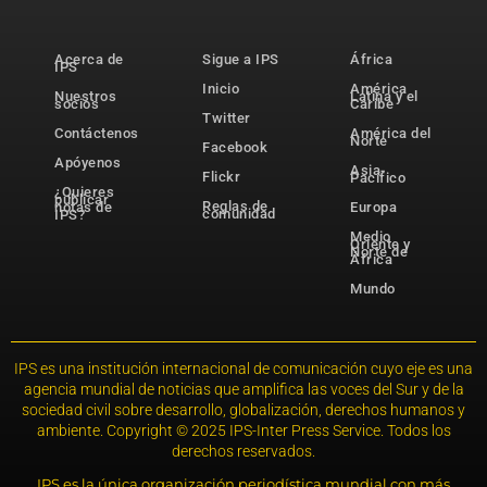
Acerca de
Sigue a IPS
África
IPS
Inicio
América
Nuestros
Latina y el
socios
Caribe
Twitter
Contáctenos
América del
Norte
Facebook
Apóyenos
Asia-
Flickr
Pacífico
¿Quieres
publicar
Reglas de
notas de
Europa
comunidad
IPS?
Medio
Oriente y
Norte de
África
Mundo
IPS es una institución internacional de comunicación cuyo eje es una
agencia mundial de noticias que amplifica las voces del Sur y de la
sociedad civil sobre desarrollo, globalización, derechos humanos y
ambiente. Copyright © 2025 IPS-Inter Press Service. Todos los
derechos reservados.
IPS es la única organización periodística mundial con más