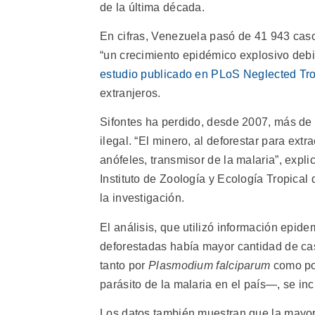
de la última década.
En cifras, Venezuela pasó de 41 943 cas
“un crecimiento epidémico explosivo debid
estudio publicado en PLoS Neglected Tr
extranjeros.
Sifontes ha perdido, desde 2007, más de
ilegal. “El minero, al deforestar para extr
anófeles, transmisor de la malaria”, expli
Instituto de Zoología y Ecología Tropical
la investigación.
El análisis, que utilizó información epid
deforestadas había mayor cantidad de ca
tanto por
Plasmodium falciparum
como p
parásito de la malaria en el país—, se in
Los datos también muestran que la mayorí