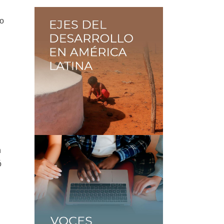
do
e
n
ó