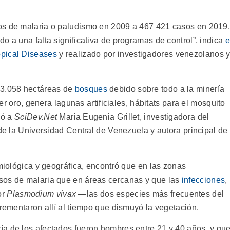
os de malaria o paludismo en 2009 a 467 421 casos en 2019
o a una falta significativa de programas de control”, indica
e
opical Diseases
y realizado por investigadores venezolanos 
 3.058 hectáreas de
bosques
debido sobre todo a la minería
aer oro, genera lagunas artificiales, hábitats para el mosquito
có a
SciDev.Net
María Eugenia Grillet, investigadora del
 de la Universidad Central de Venezuela y autora principal de
emiológica y geográfica, encontró que en las zonas
sos de malaria que en áreas cercanas y que las
infecciones
,
or
Plasmodium vivax
—las dos especies más frecuentes del
crementaron allí al tiempo que dismuyó la vegetación.
a de los afectados fueron hombres entre 21 y 40 años, y qu