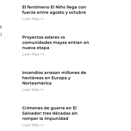
El fenómeno El Niño llega con
fuerza entre agosto y octubre
Leer Más >>
s
l
Proyectos solares vs
comunidades mayas entran en
nueva etapa
Leer Más >>
Incendios arrasan millones de
hectáreas en Europa y
Norteamérica
Leer Más >>
Crímenes de guerra en El
Salvador: tres décadas sin
romper la impunidad
Leer Más >>