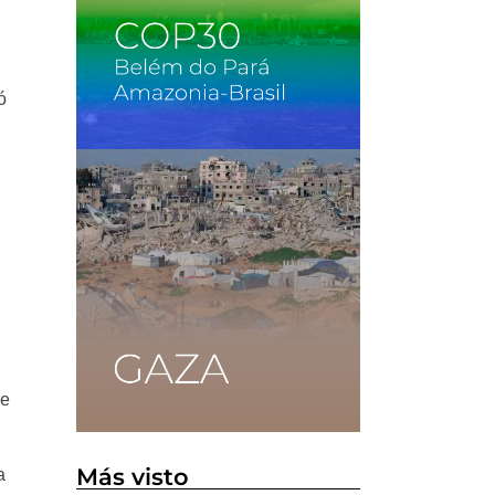
ó
ue
Más visto
a