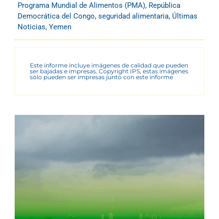
Programa Mundial de Alimentos (PMA)
,
República
Democrática del Congo
,
seguridad alimentaria
,
Últimas
Noticias
,
Yemen
Este informe incluye imágenes de calidad que pueden
ser bajadas e impresas. Copyright IPS, estas imágenes
sólo pueden ser impresas junto con este informe