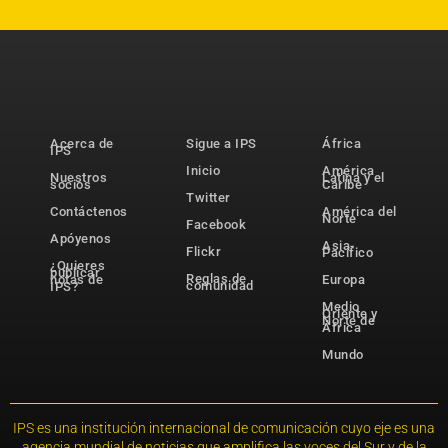
Acerca de
Sigue a IPS
África
IPS
Inicio
América
Nuestros
Latina y el
socios
Caribe
Twitter
Contáctenos
América del
Norte
Facebook
Apóyenos
Asia-
Flickr
Pacífico
¿Quieres
publicar
Reglas de
notas de
Europa
comunidad
IPS?
Medio
Oriente y
Norte de
África
Mundo
IPS es una institución internacional de comunicación cuyo eje es una
agencia mundial de noticias que amplifica las voces del Sur y de la