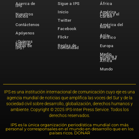
Acerca de
Sigue a IPS
África
IPS
Inicio
América
Nuestros
Latina y el
socios
Caribe
Twitter
Contáctenos
América del
Norte
Facebook
Apóyenos
Asia-
Flickr
Pacífico
¿Quieres
publicar
Reglas de
notas de
Europa
comunidad
IPS?
Medio
Oriente y
Norte de
África
Mundo
IPS es una institución internacional de comunicación cuyo eje es una
agencia mundial de noticias que amplifica las voces del Sur y de la
sociedad civil sobre desarrollo, globalización, derechos humanos y
ambiente. Copyright © 2025 IPS-Inter Press Service. Todos los
derechos reservados.
IPS es la única organización periodística mundial con más
personal y corresponsales en el mundo en desarrollo que en los
países ricos. DONAR