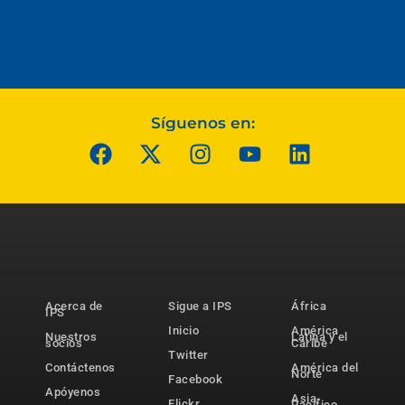
Síguenos en:
Acerca de
Sigue a IPS
África
IPS
Inicio
América
Nuestros
Latina y el
socios
Caribe
Twitter
Contáctenos
América del
Norte
Facebook
Apóyenos
Asia-
Flickr
Pacífico