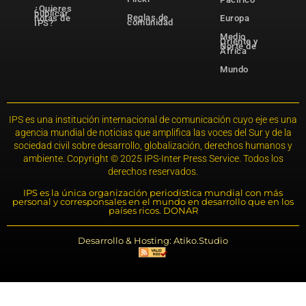
¿Quieres
publicar
Reglas de
notas de
Europa
comunidad
IPS?
Medio
Oriente y
Norte de
África
Mundo
IPS es una institución internacional de comunicación cuyo eje es una
agencia mundial de noticias que amplifica las voces del Sur y de la
sociedad civil sobre desarrollo, globalización, derechos humanos y
ambiente. Copyright © 2025 IPS-Inter Press Service. Todos los
derechos reservados.
IPS es la única organización periodística mundial con más
personal y corresponsales en el mundo en desarrollo que en los
países ricos. DONAR
Desarrollo & Hosting: Atiko.Studio