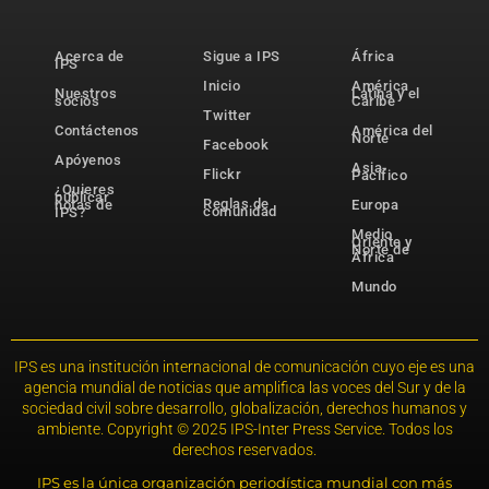
Acerca de
Sigue a IPS
África
IPS
Inicio
América
Nuestros
Latina y el
socios
Caribe
Twitter
Contáctenos
América del
Norte
Facebook
Apóyenos
Asia-
Flickr
Pacífico
¿Quieres
publicar
Reglas de
notas de
Europa
comunidad
IPS?
Medio
Oriente y
Norte de
África
Mundo
IPS es una institución internacional de comunicación cuyo eje es una
agencia mundial de noticias que amplifica las voces del Sur y de la
sociedad civil sobre desarrollo, globalización, derechos humanos y
ambiente. Copyright © 2025 IPS-Inter Press Service. Todos los
derechos reservados.
IPS es la única organización periodística mundial con más