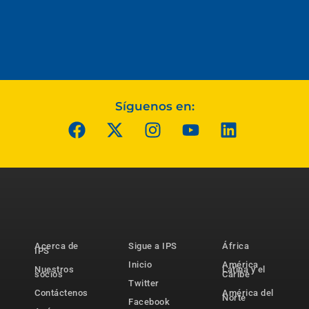
Síguenos en:
Acerca de
Sigue a IPS
África
IPS
Inicio
América
Nuestros
Latina y el
socios
Caribe
Twitter
Contáctenos
América del
Norte
Facebook