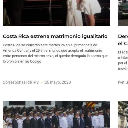
Costa Rica estrena matrimonio igualitario
Der
el C
Costa Rica se convirtió este martes 26 en el primer país de
América Central y el 29 en el mundo que acepta el matrimonio
El act
entre personas del mismo sexo, al quedar derogada la norma que
e inte
lo prohibía en su Código
por el
movili
Corresponsal de IPS
26 mayo, 2020
Ivet 