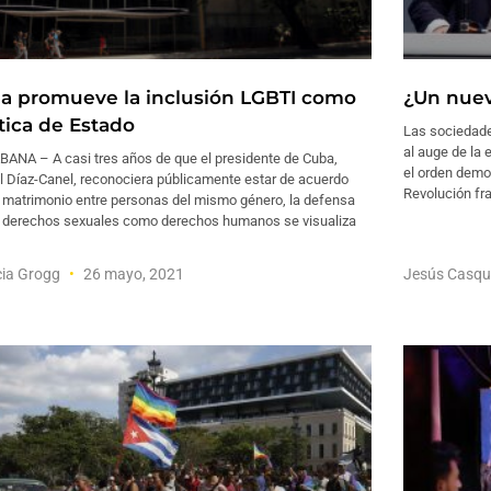
a promueve la inclusión LGBTI como
¿Un nuev
ítica de Estado
Las sociedade
al auge de la 
BANA – A casi tres años de que el presidente de Cuba,
el orden democ
l Díaz-Canel, reconociera públicamente estar de acuerdo
Revolución fr
l matrimonio entre personas del mismo género, la defensa
s derechos sexuales como derechos humanos se visualiza
cia Grogg
26 mayo, 2021
Jesús Casq