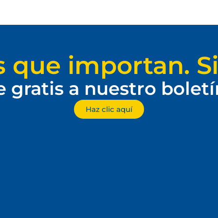
s que importan. Si
e gratis a nuestro bolet
Haz clic aquí