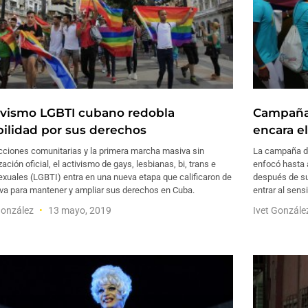
ivismo LGBTI cubano redobla
Campaña
ibilidad por sus derechos
encara el
cciones comunitarias y la primera marcha masiva sin
La campaña de
zación oficial, el activismo de gays, lesbianas, bi, trans e
enfocó hasta a
exuales (LGBTI) entra en una nueva etapa que calificaron de
después de su
iva para mantener y ampliar sus derechos en Cuba.
entrar al sens
González
13 mayo, 2019
Ivet Gonzál