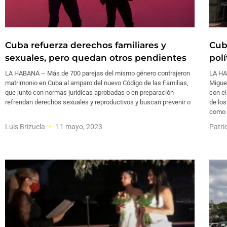
Cuba refuerza derechos familiares y
Cub
sexuales, pero quedan otros pendientes
pol
LA HABANA – Más de 700 parejas del mismo género contrajeron
LA HA
matrimonio en Cuba al amparo del nuevo Código de las Familias,
Migue
que junto con normas jurídicas aprobadas o en preparación
con e
refrendan derechos sexuales y reproductivos y buscan prevenir o
de lo
como
Luis Brizuela
11 mayo, 2023
Patri