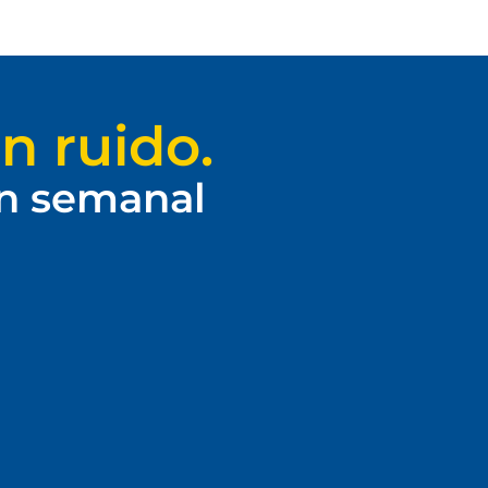
n ruido.
ín semanal