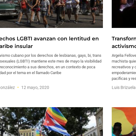
echos LGBTI avanzan con lentitud en
Transfor
aribe insular
activism
ivismo cubano por los derechos de lesbianas, gays, bi, trans
Argelia Fellov
rsexuales (LGBTI) mantiene este mes de mayo la visibilidad
machista quie
 reconocimiento a sus derechos, en un contexto de poca
recreativos y
dad por el tema en el llamado Caribe
empoderamien
pacíficas y r
González
12 mayo, 2020
Luis Brizuel