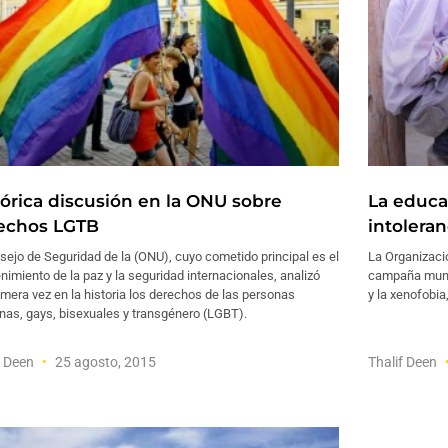
tórica discusión en la ONU sobre
La educa
echos LGTB
intoleran
sejo de Seguridad de la (ONU), cuyo cometido principal es el
La Organizaci
imiento de la paz y la seguridad internacionales, analizó
campaña mundi
imera vez en la historia los derechos de las personas
y la xenofobia
nas, gays, bisexuales y transgénero (LGBT).
f Deen
25 agosto, 2015
Thalif Deen