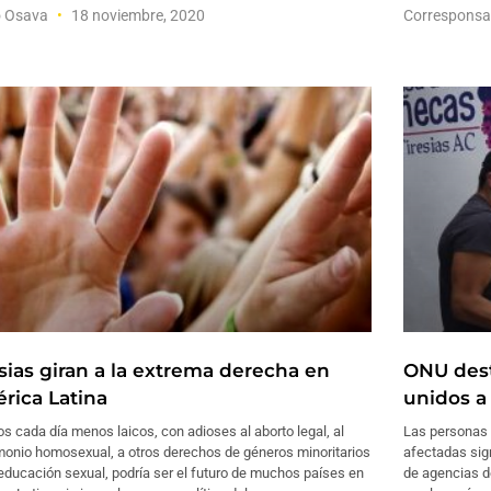
o Osava
18 noviembre, 2020
Corresponsa
esias giran a la extrema derecha en
ONU dest
rica Latina
unidos a 
s cada día menos laicos, con adioses al aborto legal, al
Las personas 
monio homosexual, a otros derechos de géneros minoritarios
afectadas sig
 educación sexual, podría ser el futuro de muchos países en
de agencias d