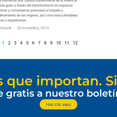
a Fellove es una cubana sobreviviente de la violencia
sta quien a través del transformismo en espacios
tivos y comunitarios promueve el respeto y
eramiento de las mujeres, así como masculinidades
cas y respetuosas.
Brizuela
29 noviembre, 2019
1
2
3
4
5
6
7
8
9
10
11
12
s que importan. Si
e gratis a nuestro bolet
Haz clic aquí