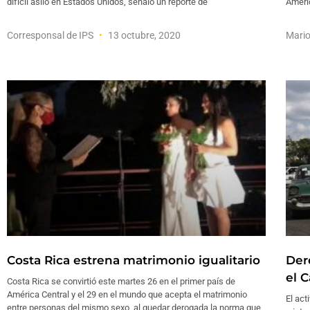
difícil asilo en Estados Unidos, señaló un reporte de
Améric
Corresponsal de IPS
13 octubre, 2020
Mari
Costa Rica estrena matrimonio igualitario
Der
el C
Costa Rica se convirtió este martes 26 en el primer país de
América Central y el 29 en el mundo que acepta el matrimonio
El act
entre personas del mismo sexo, al quedar derogada la norma que