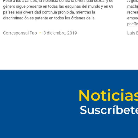
Pese a los avances, la violencia contra la diversidad sexual y de
Argeli
género sigue presente en todas las esquinas del mundo y en 69
machi
países esa diversidad continúa prohibida, mientras la
recrea
discriminación es patente en todos los órdenes de la
empod
pacífi
Corresponsal Fao
3 diciembre, 2019
Luis 
Noticia
Suscríbet