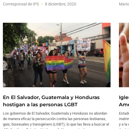
Corresponsal de IPS
8 diciembre, 2020
Mari
En El Salvador, Guatemala y Honduras
Igl
hostigan a las personas LGBT
Amé
Los gobiernos de El Salvador, Guatemala y Honduras no abordan
Estado
de manera eficaz la persecución contra las personas lesbianas,
matri
gais, bisexuales y transgénero (LGBT), lo que las lleva a buscar el
y a la