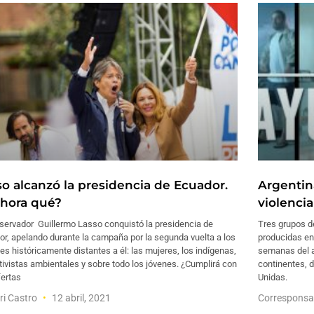
so alcanzó la presidencia de Ecuador.
Argentin
ahora qué?
violenci
nservador Guillermo Lasso conquistó la presidencia de
Tres grupos de
r, apelando durante la campaña por la segunda vuelta a los
producidas en 
es históricamente distantes a él: las mujeres, los indígenas,
semanas del a
tivistas ambientales y sobre todo los jóvenes. ¿Cumplirá con
continentes, 
fertas
Unidas.
i Castro
12 abril, 2021
Corresponsa