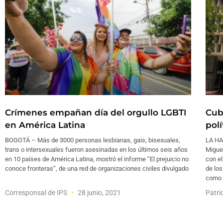
Crímenes empañan día del orgullo LGBTI
Cub
en América Latina
pol
BOGOTÁ – Más de 3000 personas lesbianas, gais, bisexuales,
LA HA
trans o intersexuales fueron asesinadas en los últimos seis años
Migue
en 10 países de América Latina, mostró el informe “El prejuicio no
con e
conoce fronteras”, de una red de organizaciones civiles divulgado
de lo
como
Corresponsal de IPS
28 junio, 2021
Patri