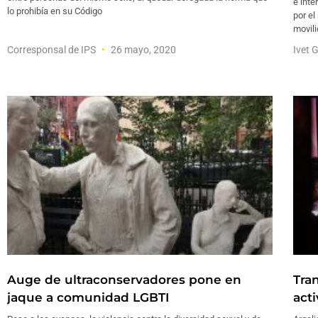
e inte
lo prohibía en su Código
por el
movili
Corresponsal de IPS
26 mayo, 2020
Ivet 
Auge de ultraconservadores pone en
Tra
jaque a comunidad LGBTI
act