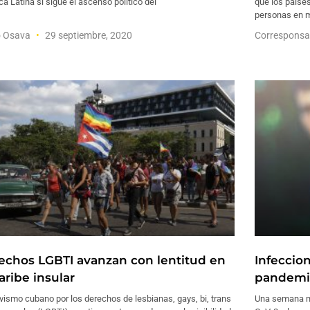
a Latina si sigue el ascenso político del
que los paíse
personas en 
o Osava
29 septiembre, 2020
Corresponsa
echos LGBTI avanzan con lentitud en
Infeccio
aribe insular
pandemia
ivismo cubano por los derechos de lesbianas, gays, bi, trans
Una semana má