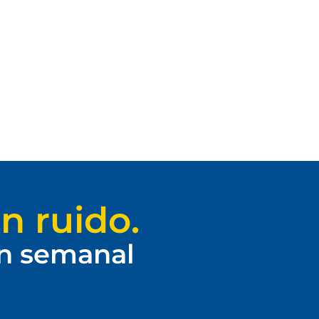
n ruido.
ín semanal