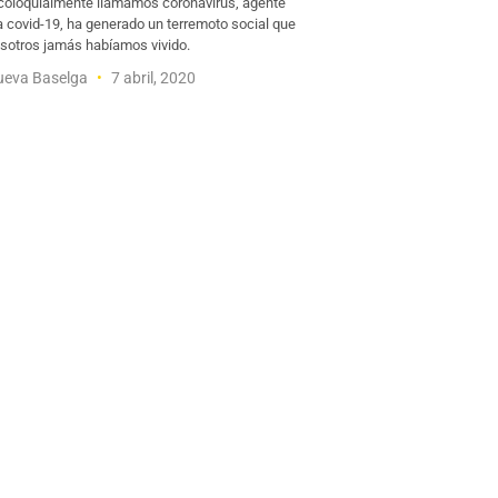
 coloquialmente llamamos coronavirus, agente
a covid-19, ha generado un terremoto social que
otros jamás habíamos vivido.
nueva Baselga
7 abril, 2020