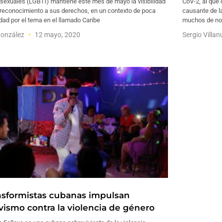
rsexuales (LGBTI) mantiene este mes de mayo la visibilidad
CoV-2, al que
 reconocimiento a sus derechos, en un contexto de poca
causante de l
dad por el tema en el llamado Caribe
muchos de nos
González
12 mayo, 2020
Sergio Villa
nsformistas cubanas impulsan
ivismo contra la violencia de género