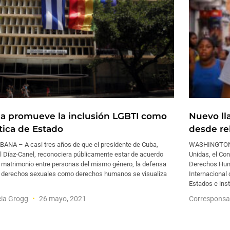
a promueve la inclusión LGBTI como
Nuevo ll
ítica de Estado
desde re
BANA – A casi tres años de que el presidente de Cuba,
WASHINGTON –
l Díaz-Canel, reconociera públicamente estar de acuerdo
Unidas, el Co
l matrimonio entre personas del mismo género, la defensa
Derechos Huma
s derechos sexuales como derechos humanos se visualiza
Internacional 
Estados e inst
cia Grogg
26 mayo, 2021
Corresponsa