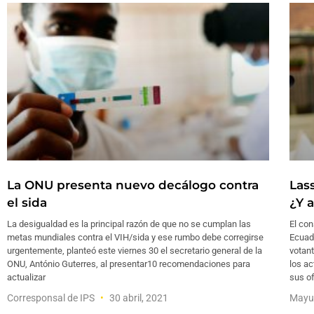
La ONU presenta nuevo decálogo contra
Las
el sida
¿Y 
La desigualdad es la principal razón de que no se cumplan las
El co
metas mundiales contra el VIH/sida y ese rumbo debe corregirse
Ecuado
urgentemente, planteó este viernes 30 el secretario general de la
votant
ONU, António Guterres, al presentar10 recomendaciones para
los ac
actualizar
sus o
Corresponsal de IPS
30 abril, 2021
Mayur