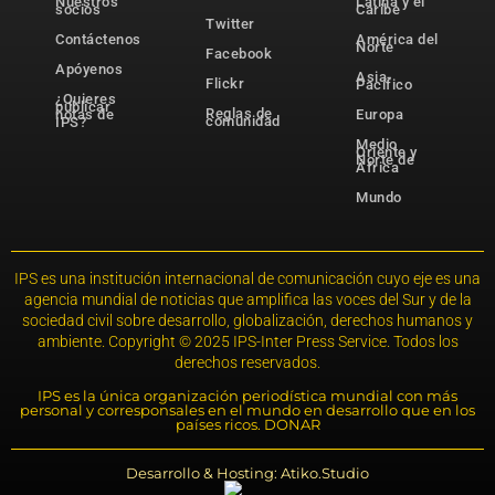
Nuestros
Latina y el
socios
Caribe
Twitter
Contáctenos
América del
Norte
Facebook
Apóyenos
Asia-
Flickr
Pacífico
¿Quieres
publicar
Reglas de
notas de
Europa
comunidad
IPS?
Medio
Oriente y
Norte de
África
Mundo
IPS es una institución internacional de comunicación cuyo eje es una
agencia mundial de noticias que amplifica las voces del Sur y de la
sociedad civil sobre desarrollo, globalización, derechos humanos y
ambiente. Copyright © 2025 IPS-Inter Press Service. Todos los
derechos reservados.
IPS es la única organización periodística mundial con más
personal y corresponsales en el mundo en desarrollo que en los
países ricos. DONAR
Desarrollo & Hosting: Atiko.Studio