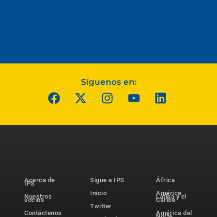
Síguenos en:
Acerca de
Sigue a IPS
África
IPS
Inicio
América
Nuestros
Latina y el
socios
Caribe
Twitter
Contáctenos
América del
Norte