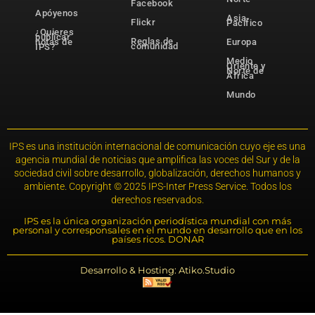
Facebook
Apóyenos
Asia-
Flickr
Pacífico
¿Quieres
publicar
Reglas de
notas de
Europa
comunidad
IPS?
Medio
Oriente y
Norte de
África
Mundo
IPS es una institución internacional de comunicación cuyo eje es una
agencia mundial de noticias que amplifica las voces del Sur y de la
sociedad civil sobre desarrollo, globalización, derechos humanos y
ambiente. Copyright © 2025 IPS-Inter Press Service. Todos los
derechos reservados.
IPS es la única organización periodística mundial con más
personal y corresponsales en el mundo en desarrollo que en los
países ricos. DONAR
Desarrollo & Hosting: Atiko.Studio