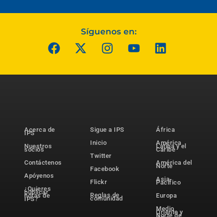
Síguenos en:
Acerca de
Sigue a IPS
África
IPS
Inicio
América
Nuestros
Latina y el
socios
Caribe
Twitter
Contáctenos
América del
Norte
Facebook
Apóyenos
Asia-
Flickr
Pacífico
¿Quieres
publicar
Reglas de
notas de
Europa
comunidad
IPS?
Medio
Oriente y
Norte de