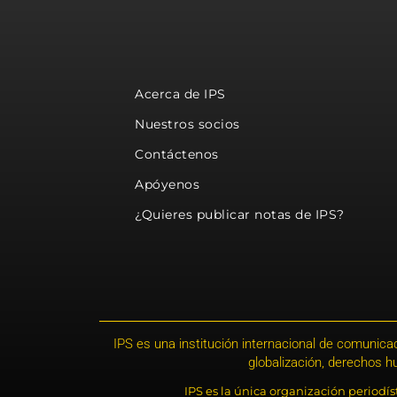
Acerca de IPS
Nuestros socios
Contáctenos
Apóyenos
¿Quieres publicar notas de IPS?
IPS es una institución internacional de comunicac
globalización, derechos 
IPS es la única organización periodí