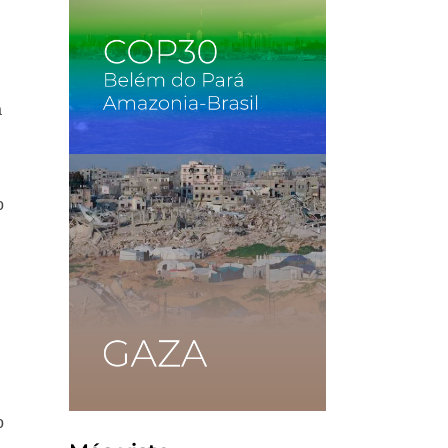
a
o
o