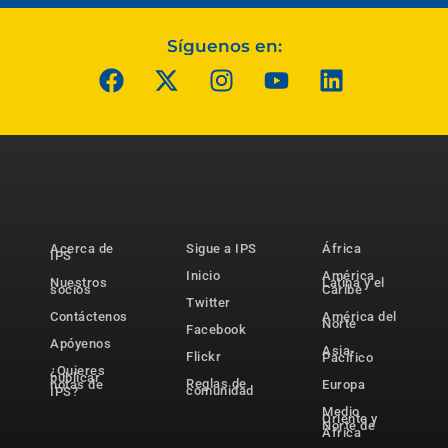
Síguenos en:
Acerca de
Sigue a IPS
África
IPS
Inicio
América
Nuestros
Latina y el
socios
Caribe
Twitter
Contáctenos
América del
Norte
Facebook
Apóyenos
Asia-
Flickr
Pacífico
¿Quieres
publicar
Reglas de
notas de
Europa
comunidad
IPS?
Medio
Oriente y
Norte de
África