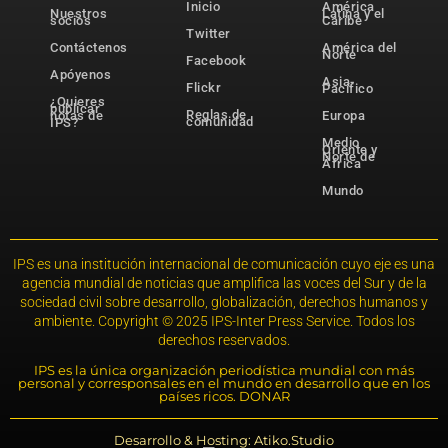
Inicio
América
Nuestros
Latina y el
socios
Caribe
Twitter
Contáctenos
América del
Norte
Facebook
Apóyenos
Asia-
Flickr
Pacífico
¿Quieres
publicar
Reglas de
notas de
Europa
comunidad
IPS?
Medio
Oriente y
Norte de
África
Mundo
IPS es una institución internacional de comunicación cuyo eje es una
agencia mundial de noticias que amplifica las voces del Sur y de la
sociedad civil sobre desarrollo, globalización, derechos humanos y
ambiente. Copyright © 2025 IPS-Inter Press Service. Todos los
derechos reservados.
IPS es la única organización periodística mundial con más
personal y corresponsales en el mundo en desarrollo que en los
países ricos. DONAR
Desarrollo & Hosting: Atiko.Studio