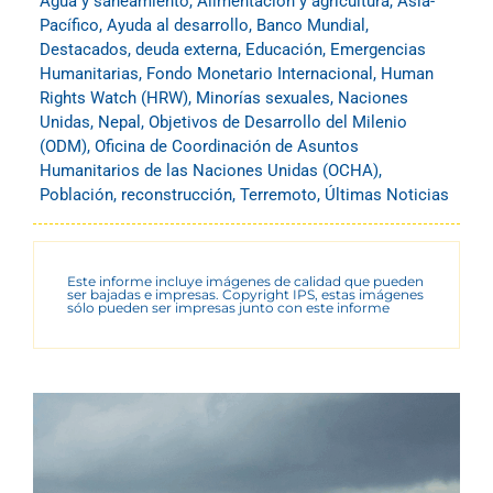
Agua y saneamiento
,
Alimentación y agricultura
,
Asia-
Pacífico
,
Ayuda al desarrollo
,
Banco Mundial
,
Destacados
,
deuda externa
,
Educación
,
Emergencias
Humanitarias
,
Fondo Monetario Internacional
,
Human
Rights Watch (HRW)
,
Minorías sexuales
,
Naciones
Unidas
,
Nepal
,
Objetivos de Desarrollo del Milenio
(ODM)
,
Oficina de Coordinación de Asuntos
Humanitarios de las Naciones Unidas (OCHA)
,
Población
,
reconstrucción
,
Terremoto
,
Últimas Noticias
Este informe incluye imágenes de calidad que pueden
ser bajadas e impresas. Copyright IPS, estas imágenes
sólo pueden ser impresas junto con este informe