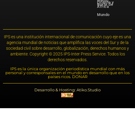
Medio
Oriente y
Norte de
África
Mundo
IPS es una institución internacional de comunicación cuyo eje es una
agencia mundial de noticias que amplifica las voces del Sur y de la
sociedad civil sobre desarrollo, globalización, derechos humanos y
ambiente. Copyright © 2025 IPS-Inter Press Service. Todos los
derechos reservados.
IPS es la única organización periodística mundial con más
personal y corresponsales en el mundo en desarrollo que en los
países ricos. DONAR
Desarrollo & Hosting: Atiko.Studio