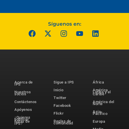
Síguenos en:
Acerca de
Sigue a IPS
África
IPS
Inicio
América
Nuestros
Latina y el
socios
Caribe
Twitter
Contáctenos
América del
Norte
Facebook
Apóyenos
Asia-
Flickr
Pacífico
¿Quieres
publicar
Reglas de
notas de
Europa
comunidad
IPS?