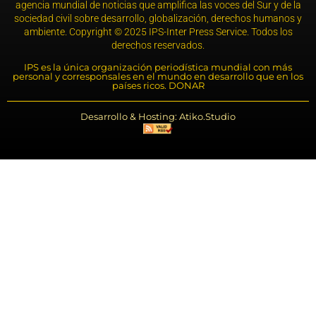
agencia mundial de noticias que amplifica las voces del Sur y de la
sociedad civil sobre desarrollo, globalización, derechos humanos y
ambiente. Copyright © 2025 IPS-Inter Press Service. Todos los
derechos reservados.
IPS es la única organización periodística mundial con más
personal y corresponsales en el mundo en desarrollo que en los
países ricos. DONAR
Desarrollo & Hosting: Atiko.Studio