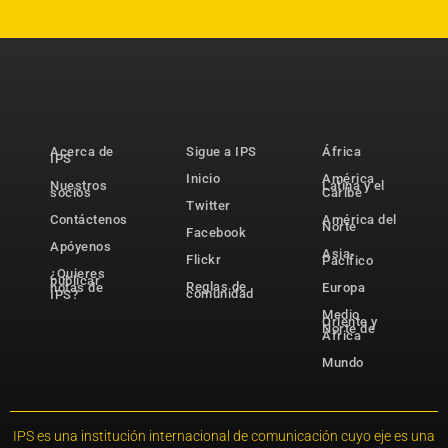
Acerca de
Sigue a IPS
África
IPS
Inicio
América
Nuestros
Latina y el
socios
Caribe
Twitter
Contáctenos
América del
Norte
Facebook
Apóyenos
Asia-
Flickr
Pacífico
¿Quieres
publicar
Reglas de
notas de
Europa
comunidad
IPS?
Medio
Oriente y
Norte de
África
Mundo
IPS es una institución internacional de comunicación cuyo eje es una