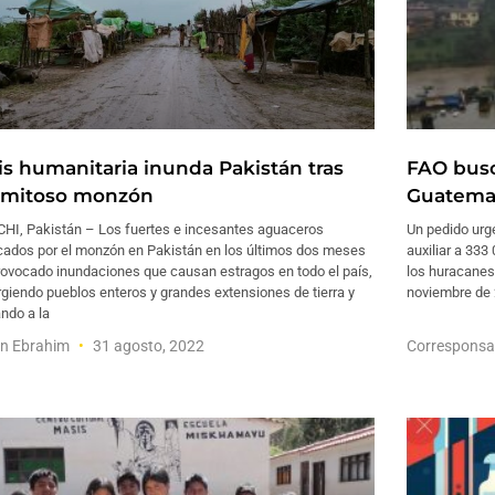
sis humanitaria inunda Pakistán tras
FAO busc
amitoso monzón
Guatemal
HI, Pakistán – Los fuertes e incesantes aguaceros
Un pedido urg
cados por el monzón en Pakistán en los últimos dos meses
auxiliar a 33
rovocado inundaciones que causan estragos en todo el país,
los huracanes
giendo pueblos enteros y grandes extensiones de tierra y
noviembre de 
ndo a la
en Ebrahim
31 agosto, 2022
Corresponsa