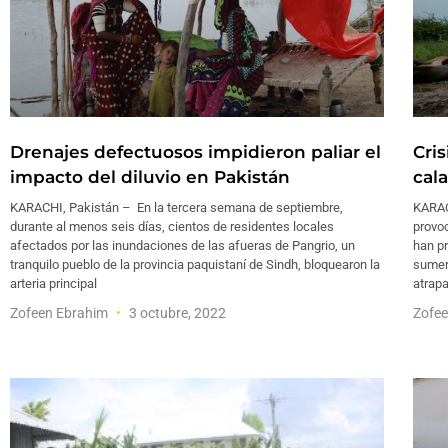
Drenajes defectuosos impidieron paliar el
Cri
impacto del diluvio en Pakistán
cal
KARACHI, Pakistán – En la tercera semana de septiembre,
KARAC
durante al menos seis días, cientos de residentes locales
provo
afectados por las inundaciones de las afueras de Pangrio, un
han p
tranquilo pueblo de la provincia paquistaní de Sindh, bloquearon la
sumer
arteria principal
atrapa
Zofeen Ebrahim
3 octubre, 2022
Zofe