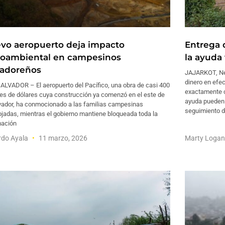
vo aeropuerto deja impacto
Entrega 
ioambiental en campesinos
la ayuda
vadoreños
JAJARKOT, Nep
dinero en efec
ALVADOR – El aeropuerto del Pacífico, una obra de casi 400
exactamente c
nes de dólares cuya construcción ya comenzó en el este de
ayuda pueden 
lvador, ha conmocionado a las familias campesinas
seguimiento d
jadas, mientras el gobierno mantiene bloqueada toda la
mación
rdo Ayala
11 marzo, 2026
Marty Loga