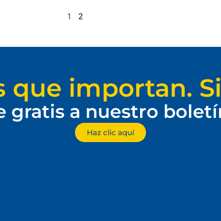
1
2
s que importan. Si
e gratis a nuestro bolet
Haz clic aquí