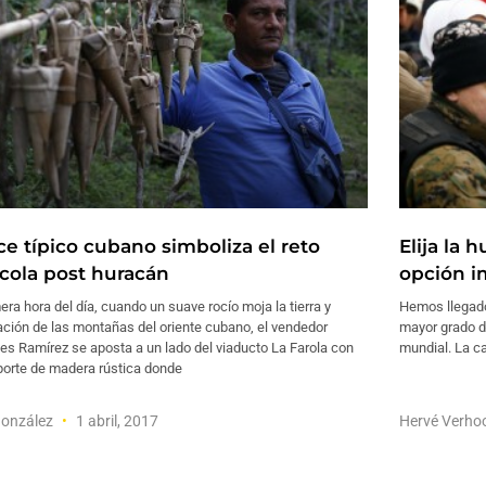
ce típico cubano simboliza el reto
Elija la 
ícola post huracán
opción i
era hora del día, cuando un suave rocío moja la tierra y
Hemos llegado 
ción de las montañas del oriente cubano, el vendedor
mayor grado d
es Ramírez se aposta a un lado del viaducto La Farola con
mundial. La c
porte de madera rústica donde
González
1 abril, 2017
Hervé Verho