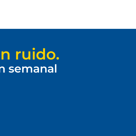
n ruido.
ín semanal