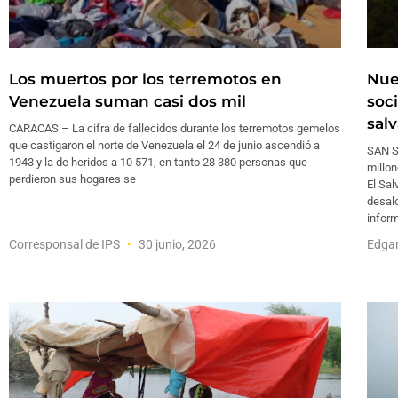
Los muertos por los terremotos en
Nue
Venezuela suman casi dos mil
soc
sal
CARACAS – La cifra de fallecidos durante los terremotos gemelos
que castigaron el norte de Venezuela el 24 de junio ascendió a
SAN S
1943 y la de heridos a 10 571, en tanto 28 380 personas que
millo
perdieron sus hogares se
El Sa
desalo
infor
Corresponsal de IPS
30 junio, 2026
Edga