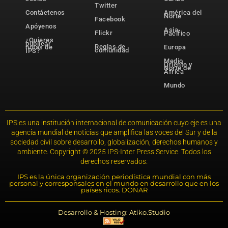
Twitter
Contáctenos
América del
Norte
Facebook
Apóyenos
Asia-
Flickr
Pacífico
¿Quieres
publicar
Reglas de
notas de
Europa
comunidad
IPS?
Medio
Oriente y
Norte de
África
Mundo
IPS es una institución internacional de comunicación cuyo eje es una
agencia mundial de noticias que amplifica las voces del Sur y de la
sociedad civil sobre desarrollo, globalización, derechos humanos y
ambiente. Copyright © 2025 IPS-Inter Press Service. Todos los
derechos reservados.
IPS es la única organización periodística mundial con más
personal y corresponsales en el mundo en desarrollo que en los
países ricos. DONAR
Desarrollo & Hosting: Atiko.Studio