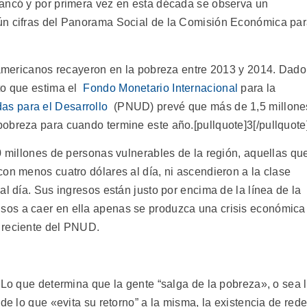
tancó y por primera vez en esta década se observa un
ún cifras del Panorama Social de la Comisión Económica pa
noamericanos recayeron en la pobreza entre 2013 y 2014. Dado
to que estima el
Fondo Monetario Internacional
para la
as para el Desarrollo
(PNUD) prevé que más de 1,5 millone
obreza para cuando termine este año.[pullquote]3[/pullquote
0 millones de personas vulnerables de la región, aquellas qu
on menos cuatro dólares al día, ni ascendieron a la clase
al día. Sus ingresos están justo por encima de la línea de la
os a caer en ella apenas se produzca una crisis económica
 reciente del PNUD.
 Lo que determina que la gente “salga de la pobreza», o sea 
de lo que «evita su retorno” a la misma, la existencia de red