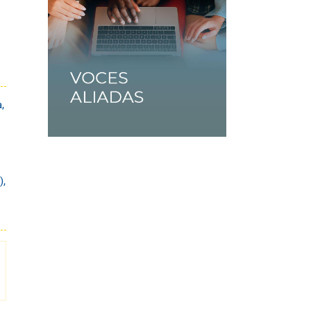
a
,
)
,