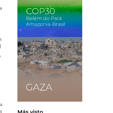
ra
s
]
e
la
Más visto
es