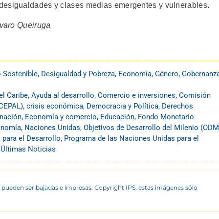
desigualdades y clases medias emergentes y vulnerables.
lvaro Queiruga
o Sostenible
,
Desigualdad y Pobreza
,
Economía
,
Género
,
Gobernanz
el Caribe
,
Ayuda al desarrollo
,
Comercio e inversiones
,
Comisión
(CEPAL)
,
crisis económica
,
Democracia y Política
,
Derechos
inación
,
Economía y comercio
,
Educación
,
Fondo Monetario
onomía
,
Naciones Unidas
,
Objetivos de Desarrollo del Milenio (ODM
para el Desarrollo
,
Programa de las Naciones Unidas para el
,
Últimas Noticias
 pueden ser bajadas e impresas. Copyright IPS, estas imágenes sólo