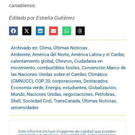
canadiense.
Editado por Estrella Gutiérrez
Archivado en:
Clima
,
Últimas Noticias
Ambiente
,
América del Norte
,
América Latina y el Caribe
,
calentamiento global
,
Chevron
,
Ciudadanía en
movimiento
,
combustibles fósiles
,
Convención Marco de
las Naciones Unidas sobre el Cambio Climático
(CMNUCC)
,
COP 20
,
corporaciones
,
Destacados
,
Economía verde
,
Energía
,
estudiantes
,
Globalización
,
Mundo
,
Naciones Unidas
,
negociaciones
,
Petrobras
,
Shell
,
Sociedad Civil
,
TransCanada
,
Últimas Noticias
,
universidades
Este informe incluye imágenes de calidad que pueden
ser bajadas e impresas. Copyright IPS, estas imágenes