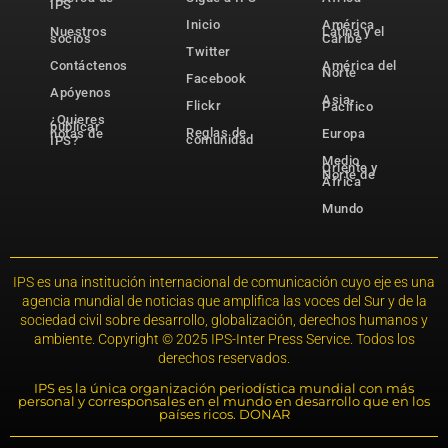
IPS
Inicio
América
Nuestros
Latina y el
socios
Caribe
Twitter
Contáctenos
América del
Norte
Facebook
Apóyenos
Asia-
Flickr
Pacífico
¿Quieres
publicar
Reglas de
notas de
Europa
comunidad
IPS?
Medio
Oriente y
Norte de
África
Mundo
IPS es una institución internacional de comunicación cuyo eje es una
agencia mundial de noticias que amplifica las voces del Sur y de la
sociedad civil sobre desarrollo, globalización, derechos humanos y
ambiente. Copyright © 2025 IPS-Inter Press Service. Todos los
derechos reservados.
IPS es la única organización periodística mundial con más
personal y corresponsales en el mundo en desarrollo que en los
países ricos. DONAR