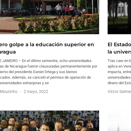
ero golpe a la educación superior en
El Estad
aragua
la unive
E JANEIRO – En el último semestre, ocho universidades
Tras caer en 
das de Nicaragua fueron clausuradas permanentemente por
aplica en Vene
ierno del presidente Daniel Ortega y sus bienes
impacta, entre
scados. Además, se canceló el permiso de operación de
universidade
universidades extranjeras y se
dinero del Est
 Moutinho
2 mayo, 2022
Víctor Salm