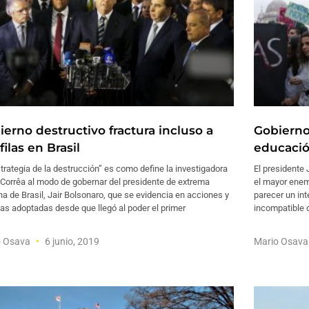
ierno destructivo fractura incluso a
Gobierno
filas en Brasil
educació
trategia de la destrucción” es como define la investigadora
El presidente 
 Corrêa al modo de gobernar del presidente de extrema
el mayor enemi
a de Brasil, Jair Bolsonaro, que se evidencia en acciones y
parecer un int
as adoptadas desde que llegó al poder el primer
incompatible c
o Osava
6 junio, 2019
Mario Osav