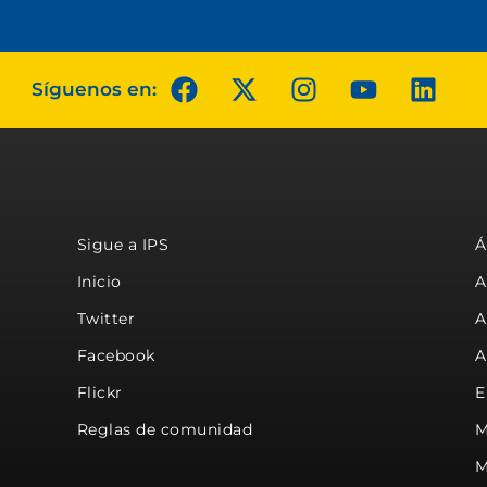
Síguenos en:
Sigue a IPS
Á
Inicio
A
Twitter
A
Facebook
A
Flickr
E
Reglas de comunidad
M
M