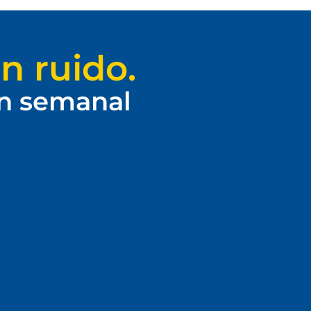
n ruido.
ín semanal