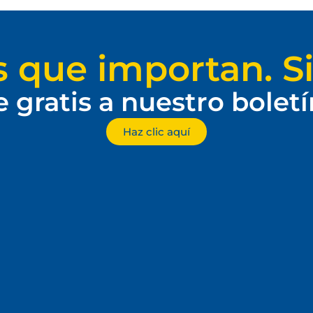
s que importan. Si
e gratis a nuestro bolet
Haz clic aquí