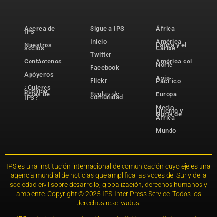
Acerca de
Sigue a IPS
África
IPS
Inicio
América
Nuestros
Latina y el
socios
Caribe
Twitter
Contáctenos
América del
Norte
Facebook
Apóyenos
Asia-
Flickr
Pacífico
¿Quieres
publicar
Reglas de
notas de
Europa
comunidad
IPS?
Medio
Oriente y
Norte de
África
Mundo
IPS es una institución internacional de comunicación cuyo eje es una
agencia mundial de noticias que amplifica las voces del Sur y de la
sociedad civil sobre desarrollo, globalización, derechos humanos y
ambiente. Copyright © 2025 IPS-Inter Press Service. Todos los
derechos reservados.