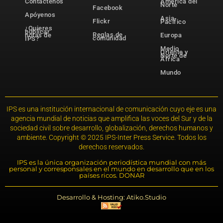
Contáctenos
América del
Norte
Facebook
Apóyenos
Asia-
Flickr
Pacífico
¿Quieres
publicar
Reglas de
notas de
Europa
comunidad
IPS?
Medio
Oriente y
Norte de
África
Mundo
IPS es una institución internacional de comunicación cuyo eje es una
agencia mundial de noticias que amplifica las voces del Sur y de la
sociedad civil sobre desarrollo, globalización, derechos humanos y
ambiente. Copyright © 2025 IPS-Inter Press Service. Todos los
derechos reservados.
IPS es la única organización periodística mundial con más
personal y corresponsales en el mundo en desarrollo que en los
países ricos. DONAR
Desarrollo & Hosting: Atiko.Studio