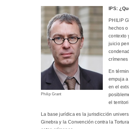
IPS: ¿Qu
PHILIP GR
hechos o 
contexto 
juicio pe
condenado
crímenes 
En términ
empuja a 
en el ext
Philip Grant
posibleme
el territor
La base jurídica es la jurisdicción univer
Ginebra y la Convención contra la Tortura