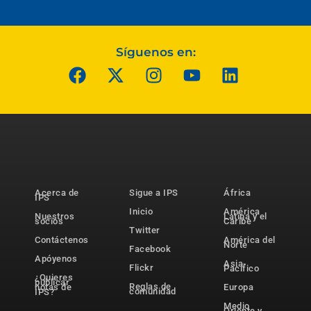
Síguenos en:
Acerca de
Sigue a IPS
África
IPS
Inicio
América
Nuestros
Latina y el
socios
Caribe
Twitter
Contáctenos
América del
Norte
Facebook
Apóyenos
Asia-
Flickr
Pacífico
¿Quieres
publicar
Reglas de
notas de
Europa
comunidad
IPS?
Medio
Oriente y