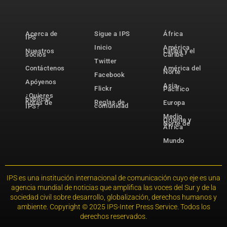
Acerca de
Sigue a IPS
África
IPS
Inicio
América
Nuestros
Latina y el
socios
Caribe
Twitter
Contáctenos
América del
Norte
Facebook
Apóyenos
Asia-
Flickr
Pacífico
¿Quieres
publicar
Reglas de
notas de
Europa
comunidad
IPS?
Medio
Oriente y
Norte de
África
Mundo
IPS es una institución internacional de comunicación cuyo eje es una
agencia mundial de noticias que amplifica las voces del Sur y de la
sociedad civil sobre desarrollo, globalización, derechos humanos y
ambiente. Copyright © 2025 IPS-Inter Press Service. Todos los
derechos reservados.