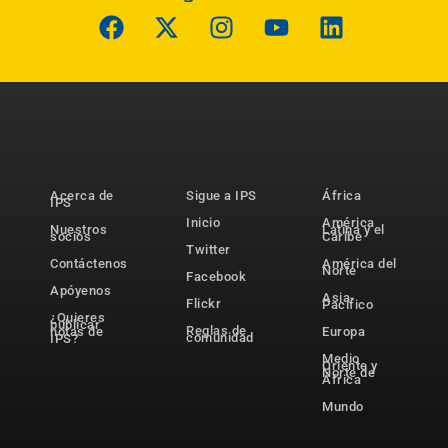
Acerca de
Sigue a IPS
África
IPS
Inicio
América
Nuestros
Latina y el
socios
Caribe
Twitter
Contáctenos
América del
Norte
Facebook
Apóyenos
Asia-
Flickr
Pacífico
¿Quieres
publicar
Reglas de
notas de
Europa
comunidad
IPS?
Medio
Oriente y
Norte de
África
Mundo