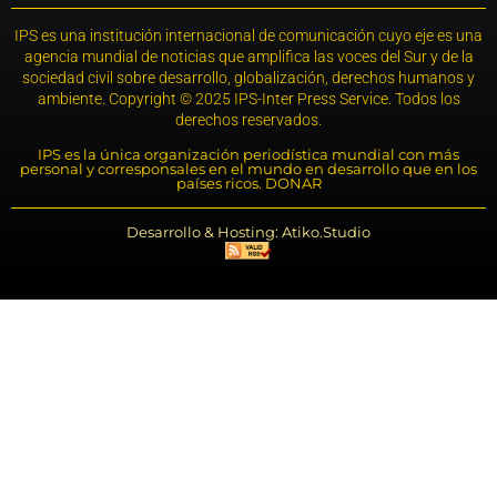
IPS es una institución internacional de comunicación cuyo eje es una
agencia mundial de noticias que amplifica las voces del Sur y de la
sociedad civil sobre desarrollo, globalización, derechos humanos y
ambiente. Copyright © 2025 IPS-Inter Press Service. Todos los
derechos reservados.
IPS es la única organización periodística mundial con más
personal y corresponsales en el mundo en desarrollo que en los
países ricos. DONAR
Desarrollo & Hosting: Atiko.Studio