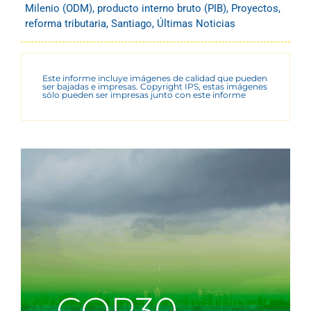
Milenio (ODM)
,
producto interno bruto (PIB)
,
Proyectos
,
reforma tributaria
,
Santiago
,
Últimas Noticias
Este informe incluye imágenes de calidad que pueden
ser bajadas e impresas. Copyright IPS, estas imágenes
sólo pueden ser impresas junto con este informe