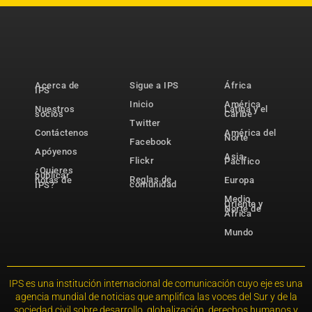
Acerca de
Sigue a IPS
África
IPS
Inicio
América
Nuestros
Latina y el
socios
Caribe
Twitter
Contáctenos
América del
Norte
Facebook
Apóyenos
Asia-
Flickr
Pacífico
¿Quieres
publicar
Reglas de
notas de
Europa
comunidad
IPS?
Medio
Oriente y
Norte de
África
Mundo
IPS es una institución internacional de comunicación cuyo eje es una
agencia mundial de noticias que amplifica las voces del Sur y de la
sociedad civil sobre desarrollo, globalización, derechos humanos y