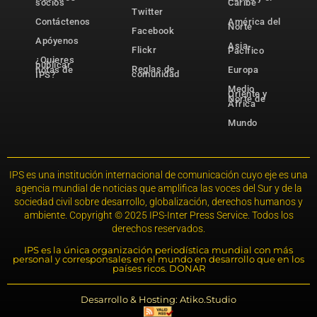
socios
Caribe
Twitter
Contáctenos
América del
Norte
Facebook
Apóyenos
Asia-
Flickr
Pacífico
¿Quieres
publicar
Reglas de
notas de
Europa
comunidad
IPS?
Medio
Oriente y
Norte de
África
Mundo
IPS es una institución internacional de comunicación cuyo eje es una
agencia mundial de noticias que amplifica las voces del Sur y de la
sociedad civil sobre desarrollo, globalización, derechos humanos y
ambiente. Copyright © 2025 IPS-Inter Press Service. Todos los
derechos reservados.
IPS es la única organización periodística mundial con más
personal y corresponsales en el mundo en desarrollo que en los
países ricos. DONAR
Desarrollo & Hosting: Atiko.Studio