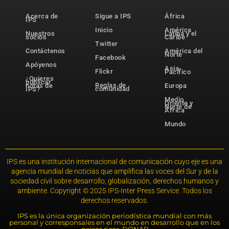
Acerca de
Sigue a IPS
África
IPS
Inicio
América
Nuestros
Latina y el
socios
Caribe
Twitter
Contáctenos
América del
Norte
Facebook
Apóyenos
Asia-
Flickr
Pacífico
¿Quieres
publicar
Reglas de
notas de
Europa
comunidad
IPS?
Medio
Oriente y
Norte de
África
Mundo
IPS es una institución internacional de comunicación cuyo eje es una
agencia mundial de noticias que amplifica las voces del Sur y de la
sociedad civil sobre desarrollo, globalización, derechos humanos y
ambiente. Copyright © 2025 IPS-Inter Press Service. Todos los
derechos reservados.
IPS es la única organización periodística mundial con más
personal y corresponsales en el mundo en desarrollo que en los
países ricos. DONAR