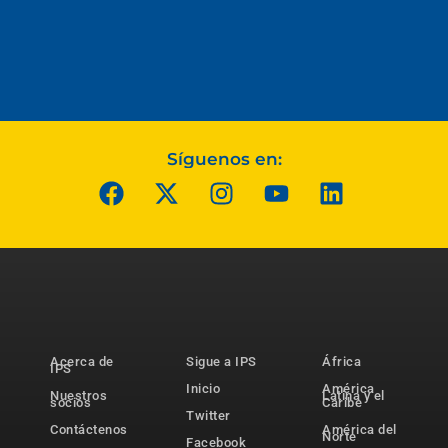
Síguenos en:
Acerca de
Sigue a IPS
África
IPS
Inicio
América
Nuestros
Latina y el
socios
Caribe
Twitter
Contáctenos
América del
Norte
Facebook