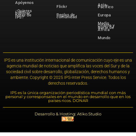
Apóyenos
Asia-
Flickr
Pacífico
¿Quieres
publicar
Reglas de
notas de
Europa
comunidad
IPS?
Medio
Oriente y
Norte de
África
Mundo
IPS es una institución internacional de comunicación cuyo eje es una
agencia mundial de noticias que amplifica las voces del Sur y de la
sociedad civil sobre desarrollo, globalización, derechos humanos y
ambiente. Copyright © 2025 IPS-Inter Press Service. Todos los
derechos reservados.
IPS es la única organización periodística mundial con más
personal y corresponsales en el mundo en desarrollo que en los
países ricos. DONAR
Desarrollo & Hosting: Atiko.Studio