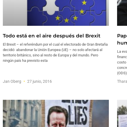
Todo está en el aire después del Brexit
Pap
hum
El Brexit – el referéndum por el cual el electorado de Gran Bretaña
decidió abandonar la Unión Europea (UE) – no solo afectará al
La eva
territorio británico, sino al resto de Europa y del mundo. Pero
financ
ningún país ha previsto esta
costo
concre
(ODS)
Jan Oberg
27 junio, 2016
Thara