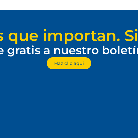
s que importan. Si
e gratis a nuestro bolet
Haz clic aquí