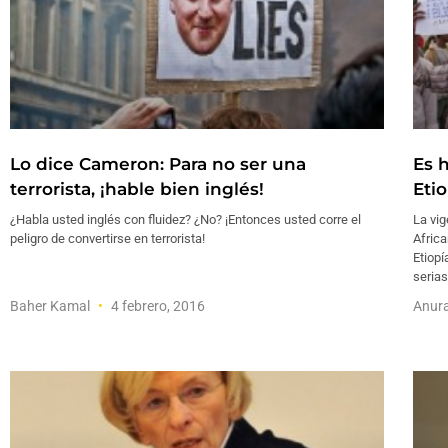
Lo dice Cameron: Para no ser una
Es h
terrorista, ¡hable bien inglés!
Etio
¿Habla usted inglés con fluidez? ¿No? ¡Entonces usted corre el
La vig
peligro de convertirse en terrorista!
Afric
Etiopí
serias
Baher Kamal
4 febrero, 2016
Anura