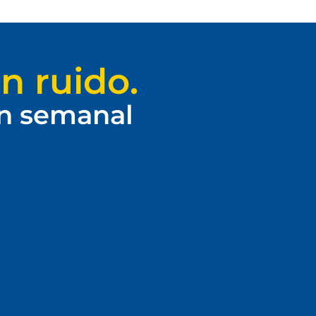
n ruido.
ín semanal