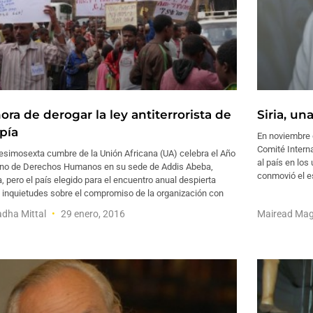
ora de derogar la ley antiterrorista de
Siria, un
pía
En noviembre d
Comité Interna
esimosexta cumbre de la Unión Africana (UA) celebra el Año
al país en lo
ano de Derechos Humanos en su sede de Addis Abeba,
conmovió el es
a, pero el país elegido para el encuentro anual despierta
 inquietudes sobre el compromiso de la organización con
dha Mittal
29 enero, 2016
Mairead Mag