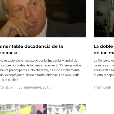
lamentable decadencia de la
La doble
ocracia
de racim
imo estudio global realizado por la Encuesta Mundial de
La Convención
s sobre la solidez de la democracia en 2015, arroja datos
de estas arma
ente preocupantes. No obstante, ha sido ampliamente
áreas extensas
ado, excepto por el diario estadounidense The New York
guerra, y deja
, que publicó
to Savio
30 septiembre, 2015
Thalif Deen