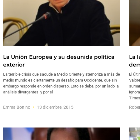
La Unión Europea y su desunida política
La 
exterior
dem
La terrible crisis que sacude a Medio Oriente y atemoriza a más de
El últ
medio mundo es ciertamente un desafío para Occidente, que sin
Valore
embargo responde en orden disperso. Esto se debe, por un lado, a
sumam
análisis divergentes y por el
ignor
Times
Emma Bonino
13 diciembre, 2015
Rober