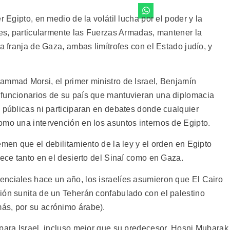
r Egipto, en medio de la volátil lucha por el poder y la
nes, particularmente las Fuerzas Armadas, mantener la
a franja de Gaza, ambas limítrofes con el Estado judío, y
ammad Morsi, el primer ministro de Israel, Benjamín
 funcionarios de su país que mantuvieran una diplomacia
 públicas ni participaran en debates donde cualquier
omo una intervención en los asuntos internos de Egipto.
emen que el debilitamiento de la ley y el orden en Egipto
lece tanto en el desierto del Sinaí como en Gaza.
nciales hace un año, los israelíes asumieron que El Cairo
ión sunita de un Teherán confabulado con el palestino
ás, por su acrónimo árabe).
 para Israel, incluso mejor que su predecesor, Hosni Mubarak