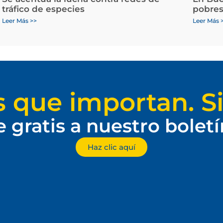
tráfico de especies
pobres
Leer Más >>
Leer Más 
s que importan. Si
e gratis a nuestro bolet
Haz clic aquí