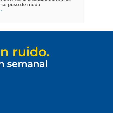
 se puso de moda
>>
n ruido.
ín semanal