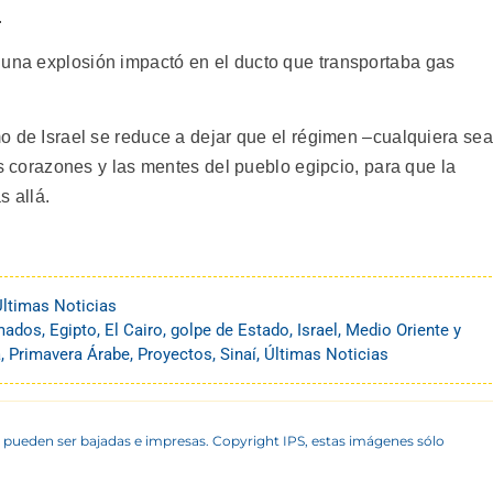
.
 una explosión impactó en el ducto que transportaba gas
emo de Israel se reduce a dejar que el régimen –cualquiera sea
 los corazones y las mentes del pueblo egipcio, para que la
s allá.
Últimas Noticias
rmados
,
Egipto
,
El Cairo
,
golpe de Estado
,
Israel
,
Medio Oriente y
a
,
Primavera Árabe
,
Proyectos
,
Sinaí
,
Últimas Noticias
 pueden ser bajadas e impresas. Copyright IPS, estas imágenes sólo