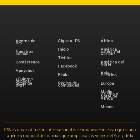
Acerca de
Sigue a IPS
África
IPS
Inicio
América
Nuestros
Latina y el
socios
Caribe
Twitter
Contáctenos
América del
Norte
Facebook
Apóyenos
Asia-
Flickr
Pacífico
¿Quieres
publicar
Reglas de
notas de
Europa
comunidad
IPS?
Medio
Oriente y
Norte de
África
Mundo
IPS es una institución internacional de comunicación cuyo eje es una
agencia mundial de noticias que amplifica las voces del Sur y de la