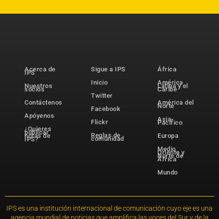
Acerca de
Sigue a IPS
África
IPS
Inicio
América
Nuestros
Latina y el
socios
Caribe
Twitter
Contáctenos
América del
Norte
Facebook
Apóyenos
Asia-
Flickr
Pacífico
¿Quieres
publicar
Reglas de
notas de
Europa
comunidad
IPS?
Medio
Oriente y
Norte de
África
Mundo
IPS es una institución internacional de comunicación cuyo eje es una
agencia mundial de noticias que amplifica las voces del Sur y de la