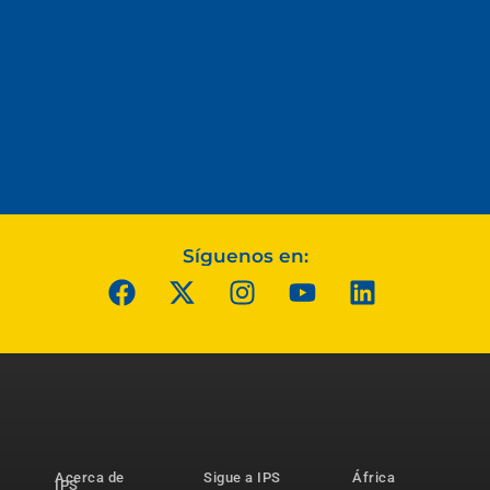
Síguenos en:
Acerca de
Sigue a IPS
África
IPS