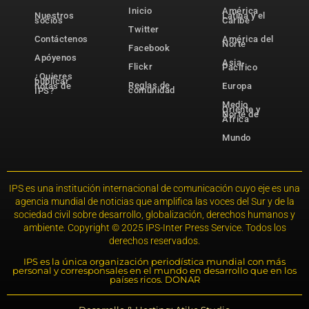
Inicio
América
Nuestros
Latina y el
socios
Caribe
Twitter
Contáctenos
América del
Norte
Facebook
Apóyenos
Asia-
Flickr
Pacífico
¿Quieres
publicar
Reglas de
notas de
Europa
comunidad
IPS?
Medio
Oriente y
Norte de
África
Mundo
IPS es una institución internacional de comunicación cuyo eje es una
agencia mundial de noticias que amplifica las voces del Sur y de la
sociedad civil sobre desarrollo, globalización, derechos humanos y
ambiente. Copyright © 2025 IPS-Inter Press Service. Todos los
derechos reservados.
IPS es la única organización periodística mundial con más
personal y corresponsales en el mundo en desarrollo que en los
países ricos. DONAR