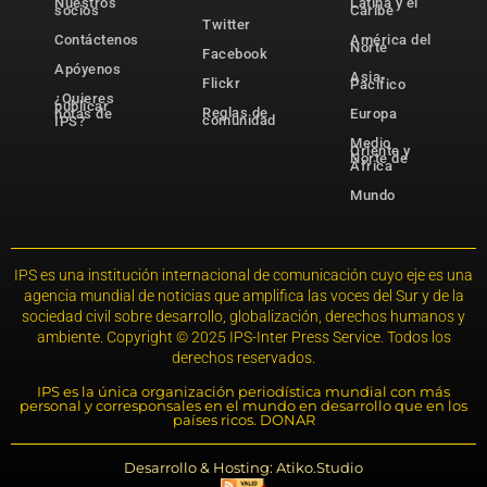
Nuestros
Latina y el
socios
Caribe
Twitter
Contáctenos
América del
Norte
Facebook
Apóyenos
Asia-
Flickr
Pacífico
¿Quieres
publicar
Reglas de
notas de
Europa
comunidad
IPS?
Medio
Oriente y
Norte de
África
Mundo
IPS es una institución internacional de comunicación cuyo eje es una
agencia mundial de noticias que amplifica las voces del Sur y de la
sociedad civil sobre desarrollo, globalización, derechos humanos y
ambiente. Copyright © 2025 IPS-Inter Press Service. Todos los
derechos reservados.
IPS es la única organización periodística mundial con más
personal y corresponsales en el mundo en desarrollo que en los
países ricos. DONAR
Desarrollo & Hosting: Atiko.Studio