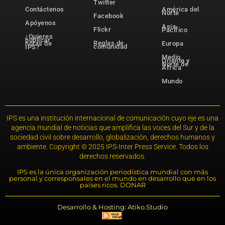
Twitter
Contáctenos
América del
Norte
Facebook
Apóyenos
Asia-
Flickr
Pacífico
¿Quieres
publicar
Reglas de
notas de
Europa
comunidad
IPS?
Medio
Oriente y
Norte de
África
Mundo
IPS es una institución internacional de comunicación cuyo eje es una
agencia mundial de noticias que amplifica las voces del Sur y de la
sociedad civil sobre desarrollo, globalización, derechos humanos y
ambiente. Copyright © 2025 IPS-Inter Press Service. Todos los
derechos reservados.
IPS es la única organización periodística mundial con más
personal y corresponsales en el mundo en desarrollo que en los
países ricos. DONAR
Desarrollo & Hosting: Atiko.Studio