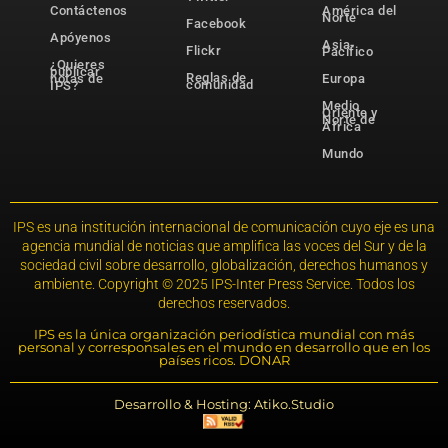
Contáctenos
América del
Norte
Facebook
Apóyenos
Asia-
Flickr
Pacífico
¿Quieres
publicar
Reglas de
notas de
Europa
comunidad
IPS?
Medio
Oriente y
Norte de
África
Mundo
IPS es una institución internacional de comunicación cuyo eje es una
agencia mundial de noticias que amplifica las voces del Sur y de la
sociedad civil sobre desarrollo, globalización, derechos humanos y
ambiente. Copyright © 2025 IPS-Inter Press Service. Todos los
derechos reservados.
IPS es la única organización periodística mundial con más
personal y corresponsales en el mundo en desarrollo que en los
países ricos. DONAR
Desarrollo & Hosting: Atiko.Studio